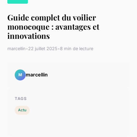
Guide complet du voilier
monocoque : avantages et
innovations
marcellin
•
22 juillet 2025
•
8 min de lecture
marcellin
M
TAGS
Actu