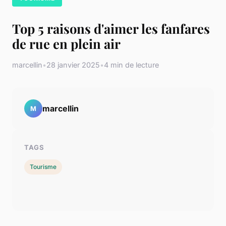
Top 5 raisons d'aimer les fanfares
de rue en plein air
marcellin
•
28 janvier 2025
•
4 min de lecture
marcellin
M
TAGS
Tourisme