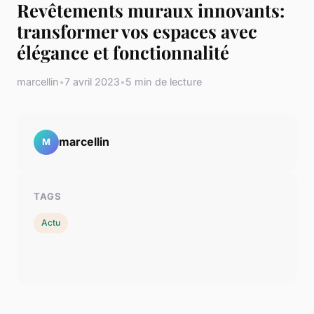
Revêtements muraux innovants:
transformer vos espaces avec
élégance et fonctionnalité
marcellin
•
7 avril 2023
•
5 min de lecture
marcellin
M
TAGS
Actu