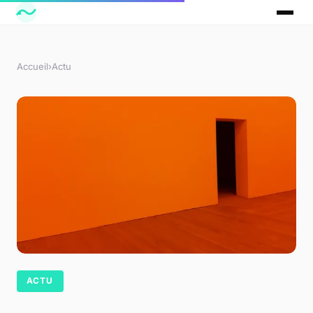
Accueil
›
Actu
ACTU