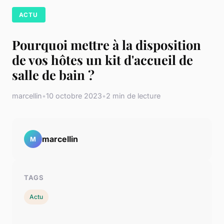
ACTU
Pourquoi mettre à la disposition
de vos hôtes un kit d'accueil de
salle de bain ?
marcellin
•
10 octobre 2023
•
2 min de lecture
marcellin
M
TAGS
Actu