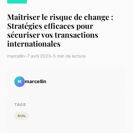
Maîtriser le risque de change :
Stratégies efficaces pour
sécuriser vos transactions
internationales
marcellin
•
7 avril 2023
•
5 min de lecture
marcellin
M
TAGS
Actu